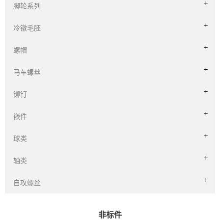
脚轮系列
冷镦毛胚
螺帽
马车螺丝
铆钉
嵌件
球类
轴类
自攻螺丝
非标件