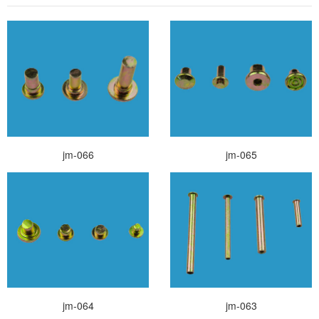
当前位置：
首页
>
产品中心
> 铆钉
jm-066
jm-065
jm-064
jm-063