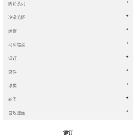
脚轮系列
冷镦毛胚
螺帽
马车螺丝
铆钉
嵌件
球类
轴类
自攻螺丝
铆钉